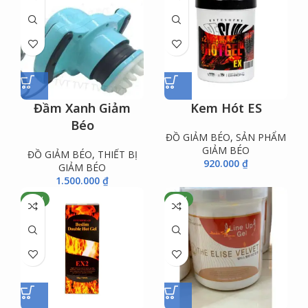
Đầm Xanh Giảm
Kem Hót ES
Béo
ĐỒ GIẢM BÉO
,
SẢN PHẨM
GIẢM BÉO
ĐỒ GIẢM BÉO
,
THIẾT BỊ
920.000
₫
GIẢM BÉO
1.500.000
₫
NEW
NEW