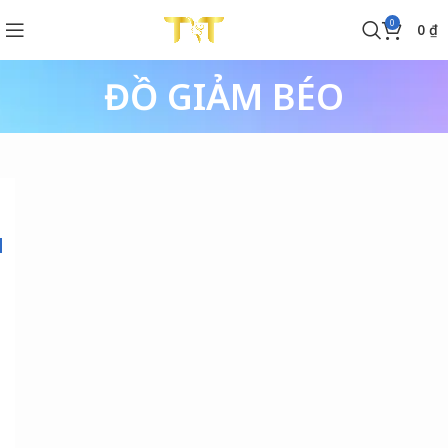
0
0
₫
ĐỒ GIẢM BÉO