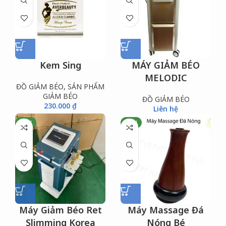
Kem Sing
MÁY GIẢM BÉO
MELODIC
ĐỒ GIẢM BÉO
,
SẢN PHẨM
GIẢM BÉO
ĐỒ GIẢM BÉO
230.000
₫
Liên hệ
NEW
NEW
Máy Giảm Béo Ret
Máy Massage Đá
Slimming Korea
Nóng Bé