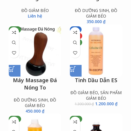
ĐỒ GIẢM BÉO
ĐỒ DƯỠNG SINH
,
ĐỒ
Liên hệ
GIẢM BÉO
350.000
₫
NEW
-8%
HOT
NEW
Máy Massage Đá
Tinh Dầu Dẫn ES
Nóng To
ĐỒ GIẢM BÉO
,
SẢN PHẨM
GIẢM BÉO
ĐỒ DƯỠNG SINH
,
ĐỒ
1.200.000
₫
1.300.000
₫
GIẢM BÉO
450.000
₫
NEW
NEW