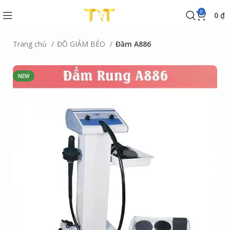
0
0
₫
Trang chủ
ĐỒ GIẢM BÉO
Đầm A886
NEW