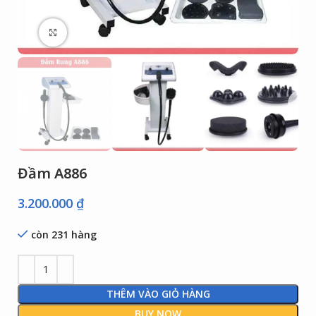
Click to enlarge
Đầm A886
3.200.000
₫
còn 231 hàng
THÊM VÀO GIỎ HÀNG
BUY NOW