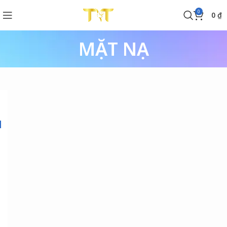
0
0
₫
MẶT NẠ