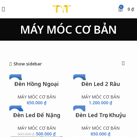
0
0
₫
MÁY MÓC CƠ BẢN
Show sidebar
NEW
NEW
Đèn Hồng Ngoại
Đèn Led 2 Râu
MÁY MÓC CƠ BẢN
MÁY MÓC CƠ BẢN
650.000
₫
1.200.000
₫
-17%
Đèn Led Đế Nặng
Đèn Led Trục Khuỷu
NEW
MÁY MÓC CƠ BẢN
MÁY MÓC CƠ BẢN
500.000
₫
650.000
₫
600.000
₫