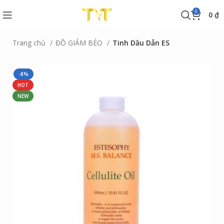
0
0
₫
Trang chủ
ĐỒ GIẢM BÉO
Tinh Dầu Dẫn ES
-8%
HOT
NEW