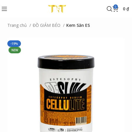
0
0
₫
Trang chủ
ĐỒ GIẢM BÉO
Kem Săn ES
-19%
NEW