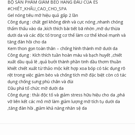
BỘ SẢN PHẨM GIẢM BÉO HÀNG ĐẦU CỦA ES
#CHIẾT_KHẤU_CAO_CHO_SPA
Gel nóng tiêu mỡ hiệu quả gấp 2 lần
Công dụng : chất gel không dính và cực nóng ,nhanh chóng
thẩm thấu vào da ,kích thích bài tiết bã nhờn ,mỡ dư thừa
dưới da và các độc tố trong cơ thể làm cơ thể khoẻ mạnh và
tăng đàn hồi cho da
Kem thon gọn toàn thân – chống hình thành mỡ dưới da
Công dụng : Kích thích tuần hoàn máu và bạch huyết ,chiết
xuất dầu quả lê ,quả bưởi thành phần tinh dầu thơm thuần
khiết chiết xuất từ thảo mộc kết hợp xoa bóp có tác dụng rõ
rệt trong việc giảm béo và chống tích mỡ đặc biệt còn có tác
dụng chống sưng phù chân và đùi
Dầu phá tổ chức mỡ dưới da
Công dụng : thải độc tố và giảm stress hữu hiệu cho da ,phá
vỡ liên kết các mô mỡ làm giảm lượng mỡ tích tụ dưới da
,tăng đàn hồi ,giảm khả năng nhăn sệ da