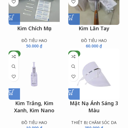
Kim Chích Mụn
Kim Lăn Tay
ĐỒ TIÊU HAO
ĐỒ TIÊU HAO
50.000
₫
60.000
₫
NEW
NEW
Kim Trắng, Kim
Mặt Nạ Ánh Sáng 3
Xanh, Kim Nano
Màu
ĐỒ TIÊU HAO
THIẾT BỊ CHĂM SÓC DA
10.000
₫
350.000
₫