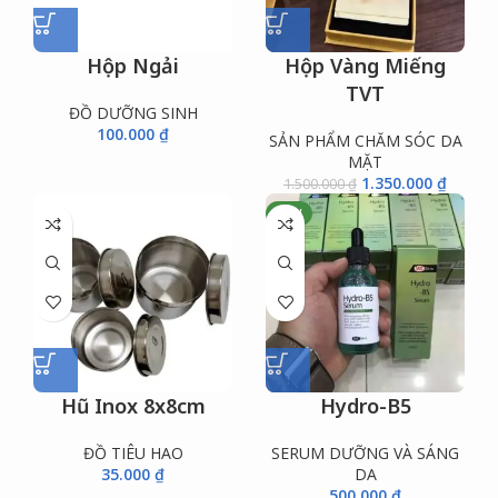
Hộp Ngải
Hộp Vàng Miếng
TVT
ĐỒ DƯỠNG SINH
100.000
₫
SẢN PHẨM CHĂM SÓC DA
MẶT
1.350.000
₫
1.500.000
₫
NEW
Hũ Inox 8x8cm
Hydro-B5
ĐỒ TIÊU HAO
SERUM DƯỠNG VÀ SÁNG
35.000
₫
DA
500.000
₫