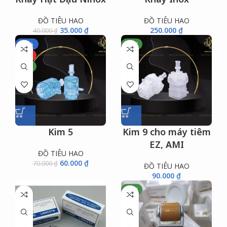
ĐỒ TIÊU HAO
ĐỒ TIÊU HAO
35.000
₫
250.000
₫
40.000
₫
-14%
NEW
HOT
NEW
Kim 5
Kim 9 cho máy tiêm
EZ, AMI
ĐỒ TIÊU HAO
60.000
₫
70.000
₫
ĐỒ TIÊU HAO
90.000
₫
NEW