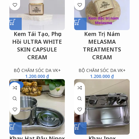
Kem Tái Tạo, Phục
Kem Trị Nám
Hồi ULTRA WHITE
MELASMA
SKIN CAPSULE
TREATMENTS
CREAM
CREAM
BỘ CHĂM SÓC DA VK+
BỘ CHĂM SÓC DA VK+
1.200.000
₫
1.200.000
₫
-13%
Khay Hạt Đậu Ninox
Khay Inox