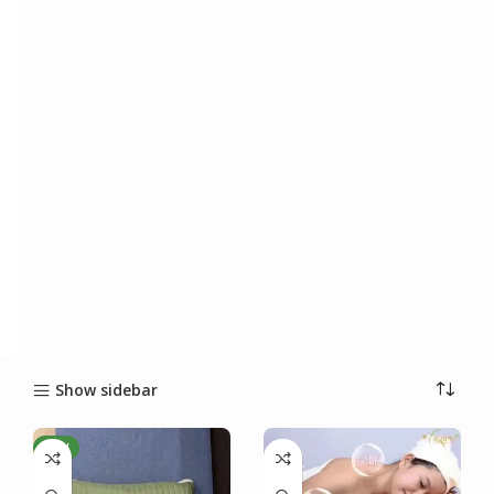
Show sidebar
NEW