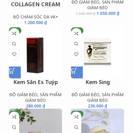
ĐỒ GIẢM BÉO
,
SẢN PHẨM
COLLAGEN CREAM
GIẢM BÉO
1.050.000
₫
1.300.000
₫
BỘ CHĂM SÓC DA VK+
1.200.000
₫
NEW
NEW
Kem Săn Es Tuýp
Kem Sing
ĐỒ GIẢM BÉO
,
SẢN PHẨM
ĐỒ GIẢM BÉO
,
SẢN PHẨM
GIẢM BÉO
GIẢM BÉO
280.000
₫
230.000
₫
NEW
NEW