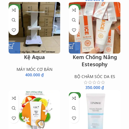
NEW
NEW
Kệ Aqua
Kem Chống Nắng
Estesophy
MÁY MÓC CƠ BẢN
400.000
₫
BỘ CHĂM SÓC DA ES
350.000
₫
NEW