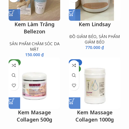
Kem Làm Trắng
Kem Lindsay
Bellezon
ĐỒ GIẢM BÉO
,
SẢN PHẨM
GIẢM BÉO
SẢN PHẨM CHĂM SÓC DA
770.000
₫
MẶT
150.000
₫
NEW
-14%
NEW
Kem Masage
Kem Massage
Collagen 500g
Collagen 1000g