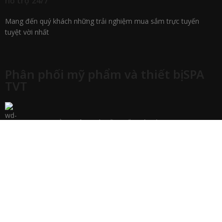
hỗ trợ 24/7
Mang đến quý khách những trải nghiệm mua sắm trực tuyến
tuyệt vời nhất
Phân phối mỹ phẩm và thiết bị SPA
TVT
130 P. Hoa Bằng, Yên Hoà, Cầu Giấy, Hà Nội
Phone: 096 978 38 30
Email: tbspatvt@gmail.com