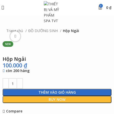
0
0
₫
Trang chủ
ĐỒ DƯỠNG SINH
Hộp Ngải
Click to enlarge
NEW
Hộp Ngải
100.000
₫
còn 200 hàng
THÊM VÀO GIỎ HÀNG
BUY NOW
Compare