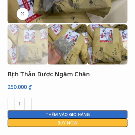
Click to enlarge
Bịch Thảo Dược Ngâm Chân
250.000
₫
THÊM VÀO GIỎ HÀNG
BUY NOW