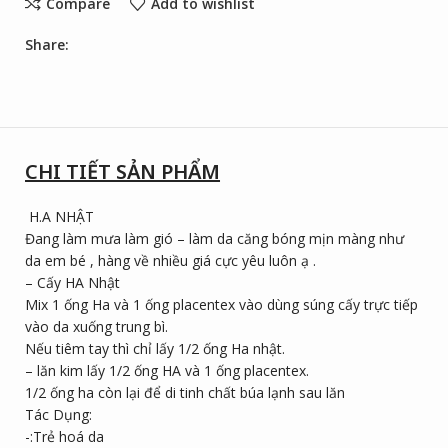
Compare
Add to wishlist
Share:
CHI TIẾT SẢN PHẨM
H.A NHẬT
Đang làm mưa làm gió – làm da căng bóng mịn màng như
da em bé , hàng về nhiều giá cực yêu luôn ạ .
– Cấy HA Nhật
Mix 1 ống Ha và 1 ống placentex vào dùng súng cấy trực tiếp
vào da xuống trung bì.
Nếu tiêm tay thì chỉ lấy 1/2 ống Ha nhật.
– lăn kim lấy 1/2 ống HA và 1 ống placentex.
1/2 ống ha còn lại để di tinh chất búa lạnh sau lăn
Tác Dụng:
-:Trẻ hoá da