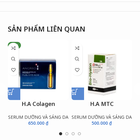
SẢN PHẨM LIÊN QUAN
NEW
H.A Colagen
H.A MTC
SERUM DƯỠNG VÀ SÁNG DA
SERUM DƯỠNG VÀ SÁNG DA
S
650.000
₫
500.000
₫