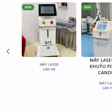
NEW
NEW
MÁY LASE
ĐỌC TIẾP
ĐỌC TIẾP
MÁY LASER
KHUỶU P
Liên hệ
CAND
MÁY LA
Liên 