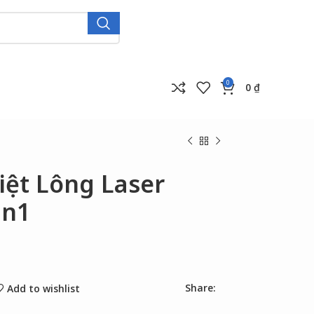
0
0
₫
iệt Lông Laser
in1
Share:
Add to wishlist