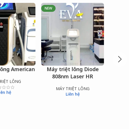
NEW
NEW
 lông American
Máy triệt lông Diode
MÁY TR
ĐỌC TIẾP
ĐỌC TIẾP
808nm Laser HR
LASER
RIỆT LÔNG
MÁY TRIỆT LÔNG
MÁY LA
iên hệ
Liên hệ