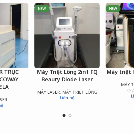
NEW
NEW
R TRỤC
Máy Triệt Lông 2in1 FQ
Máy triệt
ĐỌC TIẾP
ĐỌC TIẾP
ICOWAY
Beauty Diode Laser
MÁY T
ELA
MÁY LASER
,
MÁY TRIỆT LÔNG
L
Liên hệ
SER
hệ