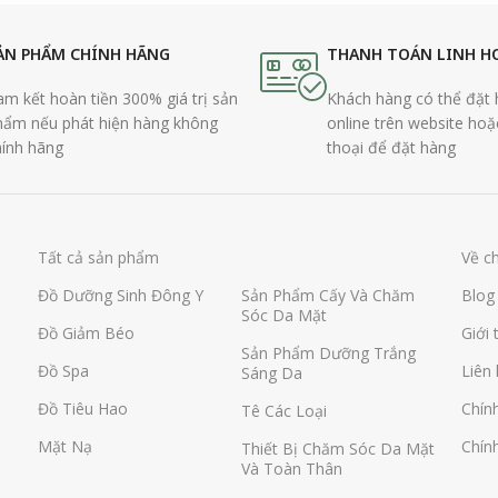
ẢN PHẨM CHÍNH HÃNG
THANH TOÁN LINH H
m kết hoàn tiền 300% giá trị sản
Khách hàng có thể đặt
hẩm nếu phát hiện hàng không
online trên website hoặ
hính hãng
thoại để đặt hàng
Tất cả sản phẩm
Về c
Đồ Dưỡng Sinh Đông Y
Sản Phẩm Cấy Và Chăm
Blog
Sóc Da Mặt
Đồ Giảm Béo
Giới 
Sản Phẩm Dưỡng Trắng
Đồ Spa
Liên
Sáng Da
Đồ Tiêu Hao
Chính
Tê Các Loại
Mặt Nạ
Chính
Thiết Bị Chăm Sóc Da Mặt
Và Toàn Thân