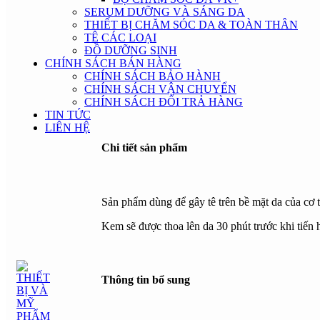
SERUM DƯỠNG VÀ SÁNG DA
THIẾT BỊ CHĂM SÓC DA & TOÀN THÂN
Click to enlarge
TÊ CÁC LOẠI
ĐỒ DƯỠNG SINH
CHÍNH SÁCH BÁN HÀNG
CHÍNH SÁCH BẢO HÀNH
CHÍNH SÁCH VẬN CHUYỂN
CHÍNH SÁCH ĐỔI TRẢ HÀNG
TIN TỨC
LIÊN HỆ
Chi tiết sản phẩm
Sản phẩm dùng để gây tê trên bề mặt da của cơ t
Kem sẽ được thoa lên da 30 phút trước khi tiến h
Thông tin bổ sung