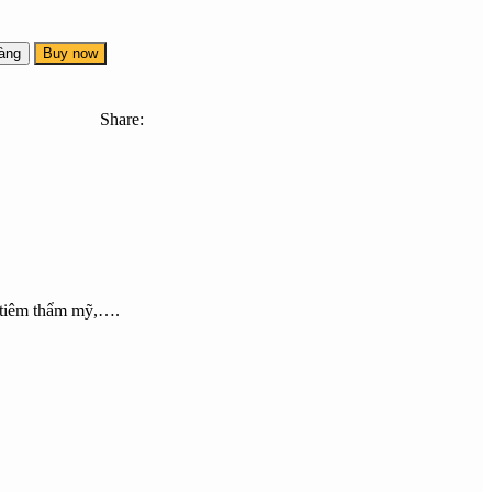
àng
Buy now
Share:
u, tiêm thẩm mỹ,….