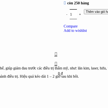
còn 250 hàng
Thêm vào giỏ h
Compare
Add to wishlist
hể, giúp giảm đau trước các điều trị thẩm mỹ, như: lăn kim, laser, hif
0
₫
ành điều trị. Hiệu quả kéo dài 1 – 2 giờ sau khi bôi.