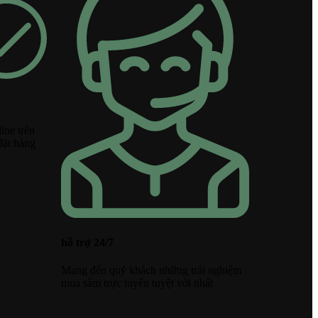
ine trên
đặt hàng
hỗ trợ 24/7
Mang đến quý khách những trải nghiệm
mua sắm trực tuyến tuyệt vời nhất