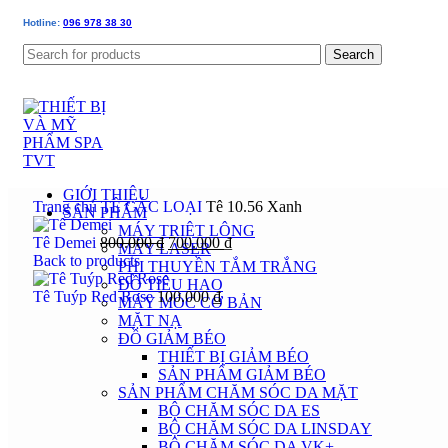
Hotline:
096 978 38 30
Search
GIỚI THIỆU
Trang chủ
TÊ CÁC LOẠI
Tê 10.56 Xanh
SẢN PHẨM
MÁY TRIỆT LÔNG
Tê Demei
800.000
₫
700.000
₫
MÁY LASER
Back to products
PHI THUYỀN TẮM TRẮNG
ĐỒ TIÊU HAO
Tê Tuýp Red Rose
100.000
₫
MÁY MÓC CƠ BẢN
MẶT NẠ
ĐỒ GIẢM BÉO
THIẾT BỊ GIẢM BÉO
SẢN PHẨM GIẢM BÉO
SẢN PHẨM CHĂM SÓC DA MẶT
BỘ CHĂM SÓC DA ES
BỘ CHĂM SÓC DA LINSDAY
BỘ CHĂM SÓC DA VK+