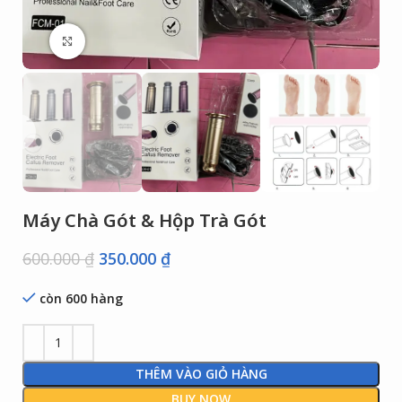
Click to enlarge
Máy Chà Gót & Hộp Trà Gót
600.000
₫
350.000
₫
còn 600 hàng
THÊM VÀO GIỎ HÀNG
BUY NOW