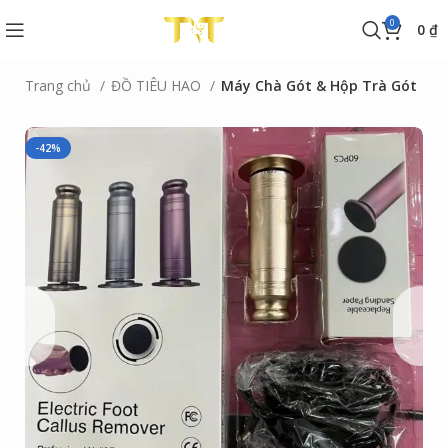
0
0
₫
Trang chủ
ĐỒ TIÊU HAO
Máy Chà Gót & Hộp Trà Gót
-42%