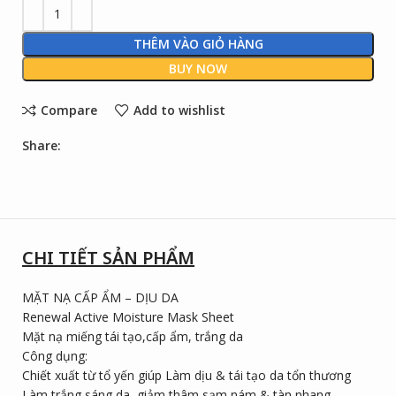
THÊM VÀO GIỎ HÀNG
BUY NOW
Compare
Add to wishlist
Share:
CHI TIẾT SẢN PHẨM
MẶT NẠ CẤP ẨM – DỊU DA
Renewal Active Moisture Mask Sheet
Mặt nạ miếng tái tạo,cấp ẩm, trắng da
Công dụng:
Chiết xuất từ tổ yến giúp Làm dịu & tái tạo da tổn thương
Làm trắng sáng da, giảm thâm sạm nám & tàn nhang