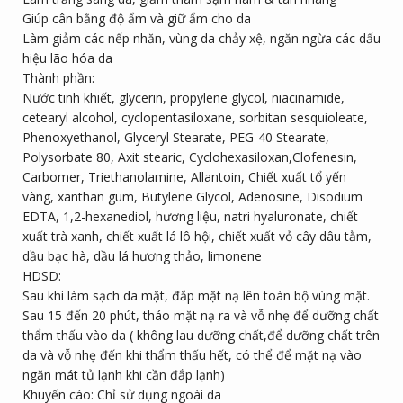
Giúp cân bằng độ ẩm và giữ ẩm cho da
Làm giảm các nếp nhăn, vùng da chảy xệ, ngăn ngừa các dấu
hiệu lão hóa da
Thành phần:
Nước tinh khiết, glycerin, propylene glycol, niacinamide,
cetearyl alcohol, cyclopentasiloxane, sorbitan sesquioleate,
Phenoxyethanol, Glyceryl Stearate, PEG-40 Stearate,
Polysorbate 80, Axit stearic, Cyclohexasiloxan,Clofenesin,
Carbomer, Triethanolamine, Allantoin, Chiết xuất tổ yến
vàng, xanthan gum, Butylene Glycol, Adenosine, Disodium
EDTA, 1,2-hexanediol, hương liệu, natri hyaluronate, chiết
xuất trà xanh, chiết xuất lá lô hội, chiết xuất vỏ cây dâu tằm,
dầu bạc hà, dầu lá hương thảo, limonene
HDSD:
Sau khi làm sạch da mặt, đắp mặt nạ lên toàn bộ vùng mặt.
Sau 15 đến 20 phút, tháo mặt nạ ra và vỗ nhẹ để dưỡng chất
thẩm thấu vào da ( không lau dưỡng chất,để dưỡng chất trên
da và vỗ nhẹ đến khi thẩm thấu hết, có thể để mặt nạ vào
ngăn mát tủ lạnh khi cần đắp lạnh)
Khuyến cáo: Chỉ sử dụng ngoài da