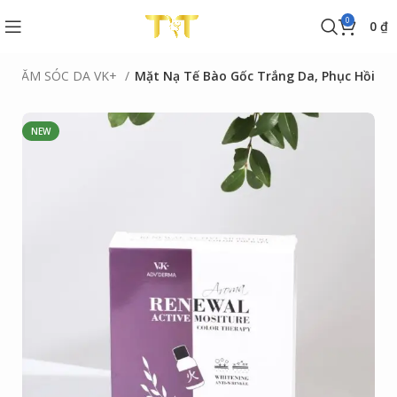
0
0
₫
 CHĂM SÓC DA VK+
Mặt Nạ Tế Bào Gốc Trắng Da, Phục Hồi
NEW